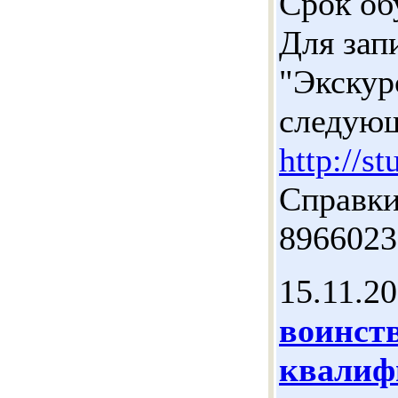
Срок об
Для зап
"Экскур
следую
http://s
Справки
8966023
15.11.2
воинст
квалиф