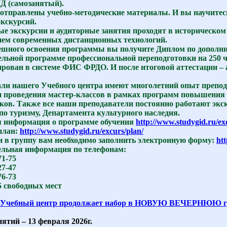
 (самозанятый).
 отправлены учебно-методические материалы. И вы научитес
экскурсий.
е экскурсии и аудиторные занятия проходят в историческом
ем современных дистанционных технологий.
ешного освоения программы вы получите Диплом по дополн
ельной программе профессиональной переподготовки на 250 ч
ирован в системе ФИС ФРДО. И после итоговой аттестации –
ли нашего Учебного центра имеют многолетний опыт препод
и проведения мастер-классов в рамках программ повышения 
ков. Также все наши преподаватели постоянно работают экс
по туризму, Департамента культурного наследия.
 информация о программе обучения
http://www.studygid.ru/ex
план:
http://www.studygid.ru/excurs/plan/
и в группу вам необходимо заполнить электронную форму:
htt
льная информация по телефонам:
71-75
27-47
76-73
5 свободных мест
Учебный центр продолжает набор в НОВУЮ ВЕЧЕРНЮЮ гру
ятий – 13 февраля 2026г.