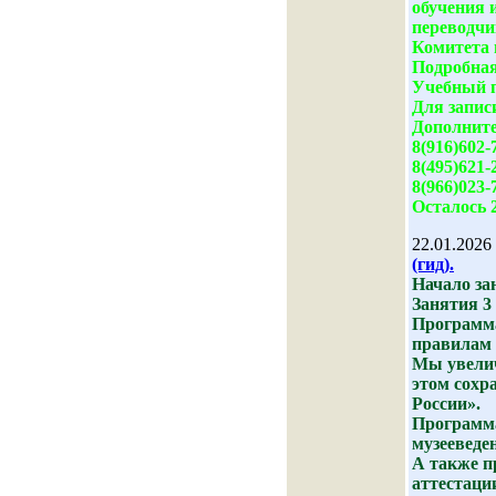
обучения 
переводчи
Комитета 
Подробная
Учебный 
Для запис
Дополните
8(916)602-
8(495)621-
8(966)023-
Осталось 
22.01.2026
(гид).
Начало зан
Занятия 3 
Программа
правилам 
Мы увелич
этом сохр
России».
Программа
музееведе
А также п
аттестаци