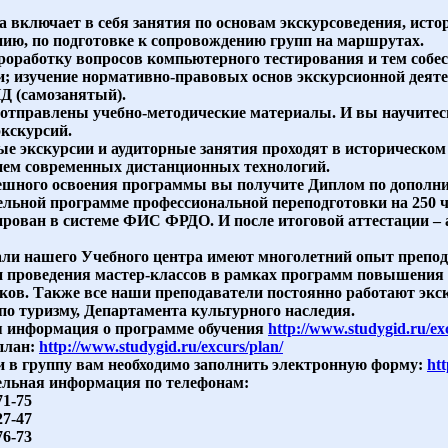
 включает в себя занятия по основам экскурсоведения, истор
нию, по подготовке к сопровождению групп на маршрутах.
роработку вопросов компьютерного тестирования и тем собесе
и; изучение нормативно-правовых основ экскурсионной деяте
 (самозанятый).
 отправлены учебно-методические материалы. И вы научитес
экскурсий.
е экскурсии и аудиторные занятия проходят в историческом
ем современных дистанционных технологий.
ешного освоения программы вы получите Диплом по дополн
ельной программе профессиональной переподготовки на 250 ч
ирован в системе ФИС ФРДО. И после итоговой аттестации –
ли нашего Учебного центра имеют многолетний опыт препод
и проведения мастер-классов в рамках программ повышения 
ков. Также все наши преподаватели постоянно работают экс
по туризму, Департамента культурного наследия.
 информация о программе обучения
http://www.studygid.ru/ex
план:
http://www.studygid.ru/excurs/plan/
и в группу вам необходимо заполнить электронную форму:
htt
льная информация по телефонам:
71-75
27-47
76-73