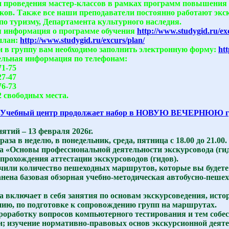
и проведения мастер-классов в рамках программ повышения 
ков. Также все наши преподаватели постоянно работают экс
по туризму, Департамента культурного наследия.
 информация о программе обучения
http://www.studygid.ru/ex
план:
http://www.studygid.ru/excurs/plan/
и в группу вам необходимо заполнить электронную форму:
htt
льная информация по телефонам:
71-75
27-47
76-73
2 свободных места.
Учебный центр продолжает набор в НОВУЮ ВЕЧЕРНЮЮ гру
ятий – 13 февраля 2026г.
раза в неделю, в понедельник, среда, пятница с 18.00 до 21.00.
 «Основы профессиональной деятельности экскурсовода (ги
прохождения аттестации экскурсоводов (гидов).
или количество пешеходных маршрутов, которые вы будете 
анена базовая обзорная учебно-методическая автобусно-пеше
 включает в себя занятия по основам экскурсоведения, истор
нию, по подготовке к сопровождению групп на маршрутах.
роработку вопросов компьютерного тестирования и тем собесе
и; изучение нормативно-правовых основ экскурсионной деяте