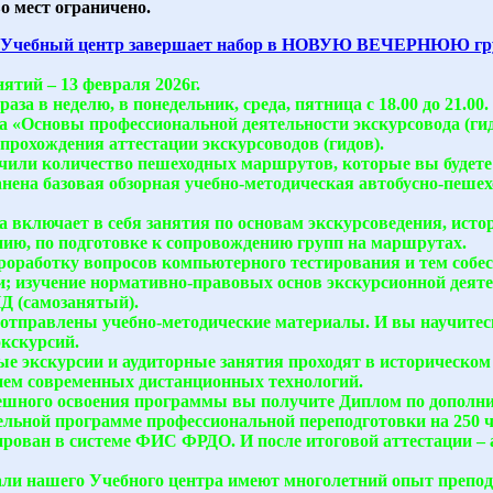
о мест ограничено.
Учебный центр завершает набор в НОВУЮ ВЕЧЕРНЮЮ групп
ятий – 13 февраля 2026г.
раза в неделю, в понедельник, среда, пятница с 18.00 до 21.00.
 «Основы профессиональной деятельности экскурсовода (ги
прохождения аттестации экскурсоводов (гидов).
или количество пешеходных маршрутов, которые вы будете 
анена базовая обзорная учебно-методическая автобусно-пеше
 включает в себя занятия по основам экскурсоведения, истор
нию, по подготовке к сопровождению групп на маршрутах.
роработку вопросов компьютерного тестирования и тем собесе
и; изучение нормативно-правовых основ экскурсионной деяте
 (самозанятый).
 отправлены учебно-методические материалы. И вы научитес
экскурсий.
е экскурсии и аудиторные занятия проходят в историческом
ем современных дистанционных технологий.
ешного освоения программы вы получите Диплом по дополн
ельной программе профессиональной переподготовки на 250 ч
ирован в системе ФИС ФРДО. И после итоговой аттестации –
ли нашего Учебного центра имеют многолетний опыт препод