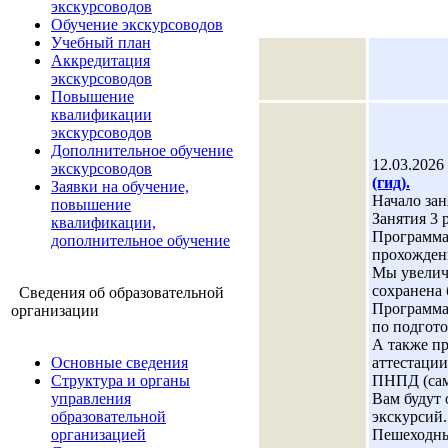
экскурсоводов
Обучение экскурсоводов
Учебный план
Аккредитация
экскурсоводов
Повышение
квалификации
экскурсоводов
Дополнительное обучение
12.03.2026
экскурсоводов
(гид).
Заявки на обучение,
Начало зан
повышение
Занятия 3 
квалификации,
Программа
дополнительное обучение
прохождени
Мы увеличи
сохранена 
Сведения об образовательной
Программа 
организации
по подгот
А также пр
Основные сведения
аттестации
Структура и органы
ПНПД (сам
управления
Вам будут 
образовательной
экскурсий.
организацией
Пешеходные