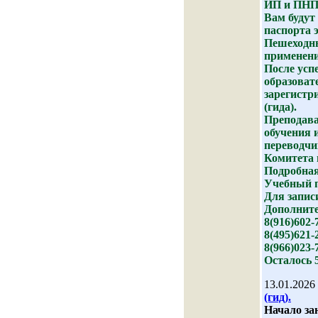
ИП и ПНПД
Вам будут
паспорта 
Пешеходны
применени
После усп
образоват
зарегистр
(гида).
Преподава
обучения 
переводчи
Комитета 
Подробная
Учебный 
Для запис
Дополните
8(916)602-
8(495)621-
8(966)023-
Осталось 
13.01.2026
(гид).
Начало зан