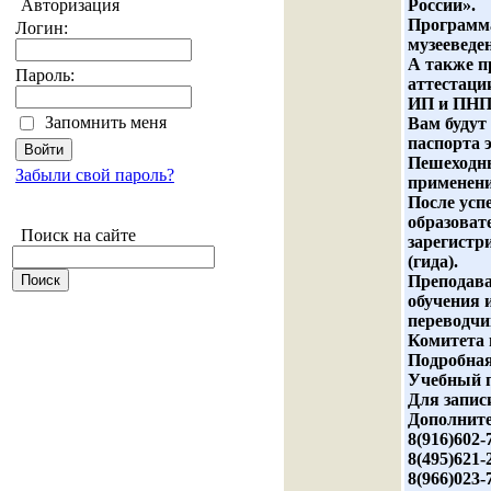
Авторизация
России».
Программа
Логин:
музееведе
А также п
Пароль:
аттестаци
ИП и ПНПД
Запомнить меня
Вам будут
паспорта 
Пешеходны
Забыли свой пароль?
применени
После усп
образоват
Поиск на сайте
зарегистр
(гида).
Преподава
обучения 
переводчи
Комитета 
Подробная
Учебный 
Для запис
Дополните
8(916)602-
8(495)621-
8(966)023-