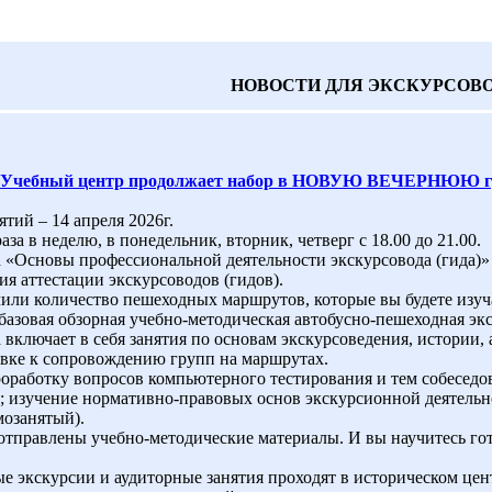
НОВОСТИ ДЛЯ ЭКСКУРСОВ
Учебный центр продолжает набор в НОВУЮ ВЕЧЕРНЮЮ гру
ятий – 14 апреля 2026г.
раза в неделю, в понедельник, вторник, четверг с 18.00 до 21.00.
 «Основы профессиональной деятельности экскурсовода (гида)»
я аттестации экскурсоводов (гидов).
ли количество пешеходных маршрутов, которые вы будете изуча
базовая обзорная учебно-методическая автобусно-пешеходная эк
включает в себя занятия по основам экскурсоведения, истории,
овке к сопровождению групп на маршрутах.
оработку вопросов компьютерного тестирования и тем собеседов
; изучение нормативно-правовых основ экскурсионной деятельн
озанятый).
отправлены учебно-методические материалы. И вы научитесь го
 экскурсии и аудиторные занятия проходят в историческом цен