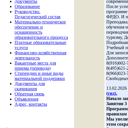
Документы
современн
Образование
После усп
Руководство.
программе 
Педагогический состав
ФРДО. И по
Материально-техническое
Преподава
обеспечение и
обучения и
оснащенность
переводчик
образовательного процесса
туризму, Д
Платные образовательные
Подробная
услуги
Учебный п
Финансово-хозяйственная
Для запис
деятельность
Дополните
Вакантные места для
8(916)602-
приема (перевода)
8(495)621-
Стипендии и иные виды
8(966)023-
материальной поддержки
Свободных 
Документы для
13.02.2026
скачивания
(гид).
Обратная связь
Начало зан
Объявления
Занятия 3 
Адрес, контакты
Программа
правилам 
Мы увелич
этом сохр