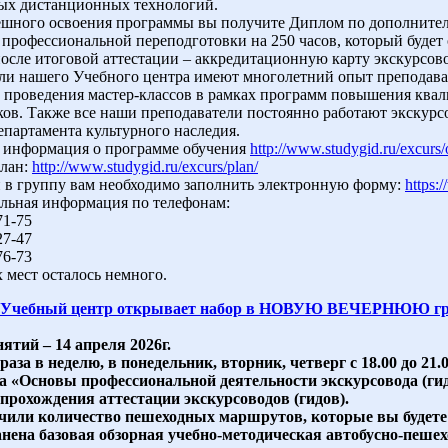
ых дистанционных технологий.
ешного освоения программы вы получите Диплом по дополнител
профессиональной переподготовки на 250 часов, который буде
сле итоговой аттестации – аккредитационную карту экскурсовод
ли нашего Учебного центра имеют многолетний опыт преподава
 проведения мастер-классов в рамках программ повышения квал
ов. Также все наши преподаватели постоянно работают экскурс
епартамента культурного наследия.
 информация о программе обучения
http://www.studygid.ru/excurs/
лан:
http://www.studygid.ru/excurs/plan/
и в группу вам необходимо заполнить электронную форму:
https:
льная информация по телефонам:
71-75
27-47
76-73
мест осталось немного.
Учебный центр открывает набор в НОВУЮ ВЕЧЕРНЮЮ груп
ятий – 14 апреля 2026г.
раза в неделю, в понедельник, вторник, четверг с 18.00 до 21.0
 «Основы профессиональной деятельности экскурсовода (ги
прохождения аттестации экскурсоводов (гидов).
или количество пешеходных маршрутов, которые вы будете 
анена базовая обзорная учебно-методическая автобусно-пеше