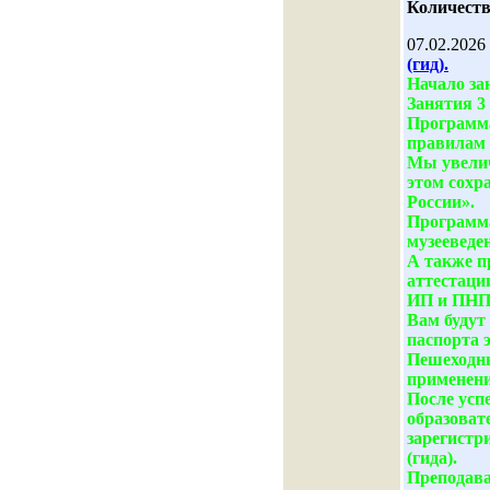
Количеств
07.02.2026
(гид).
Начало зан
Занятия 3 
Программа
правилам 
Мы увелич
этом сохр
России».
Программа
музееведе
А также п
аттестаци
ИП и ПНПД
Вам будут
паспорта 
Пешеходны
применени
После усп
образоват
зарегистр
(гида).
Преподава