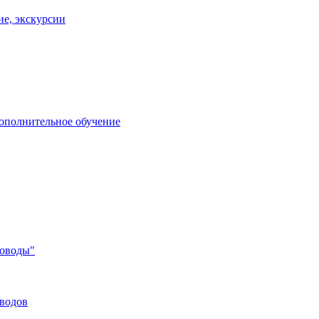
ие, экскурсии
дополнительное обучение
соводы"
оводов