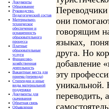
Документы
Образование
Переводчики
Руководство.
Педагогический состав
они помогаю
Материально-
техническое
обеспечение и
говорящим н
оснащенность
образовательного
языках, поня
процесса
Платные
друга. Но ко
образовательные
услуги
Финансово-
добавление «
хозяйственная
деятельность
эту професс
Вакантные места для
приема (перевода)
Стипендии и иные
уникальной. 
виды материальной
поддержки
переводить, 
Документы для
скачивания
Обратная связь
самостоятель
Объявления