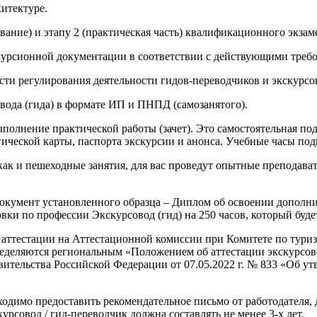
итектуре.
рование) и этапу 2 (практическая часть) квалификационного экза
скурсионной документации в соответствии с действующими треб
асти регулирования деятельности гидов-переводчиков и экскурсо
вода (гида) в формате ИП и ПНПД (самозанятого).
ыполнение практической работы (зачет). Это самостоятельная по
гической карты, паспорта экскурсии и анонса. Учебные часы по
как и пешеходные занятия, для вас проведут опытные преподава
документ установленного образца – Диплом об освоении допол
вки по профессии Экскурсовод (гид) на 250 часов, который бу
аттестации на Аттестационной комиссии при Комитете по тури
ределяются региональным «Положением об аттестации экскурсов
ительства Российской Федерации от 07.05.2022 г. № 833 «Об ут
одимо предоставить рекомендательное письмо от работодателя, 
урсовод / гид-переводчик должна составлять не менее 3-х лет.