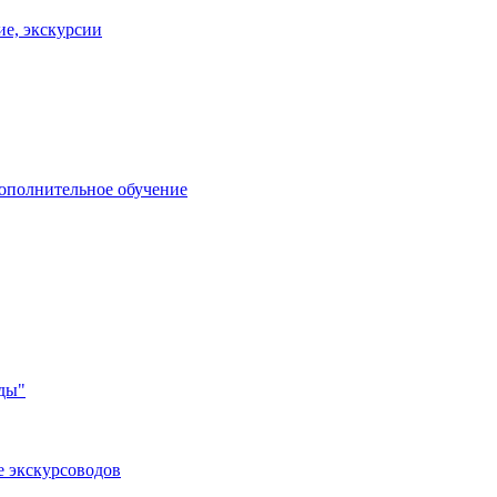
ие, экскурсии
дополнительное обучение
ды"
е экскурсоводов