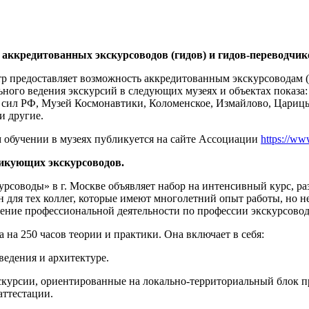
 аккредитованных экскурсоводов (гидов) и гидов-переводчик
 предоставляет возможность аккредитованным экскурсоводам (
льного ведения экскурсий в следующих музеях и объектах пока
сил РФ, Музей Космонавтики, Коломенское, Измайлово, Царицы
и другие.
обучении в музеях публикуется на сайте Ассоциации
https://ww
икующих экскурсоводов.
оводы» в г. Москве объявляет набор на интенсивный курс, ра
н для тех коллег, которые имеют многолетний опыт работы, но 
ение профессиональной деятельности по профессии экскурсовод 
 на 250 часов теории и практики. Она включает в себя:
ведения и архитектуре.
скурсии, ориентированные на локально-территориальный блок п
аттестации.