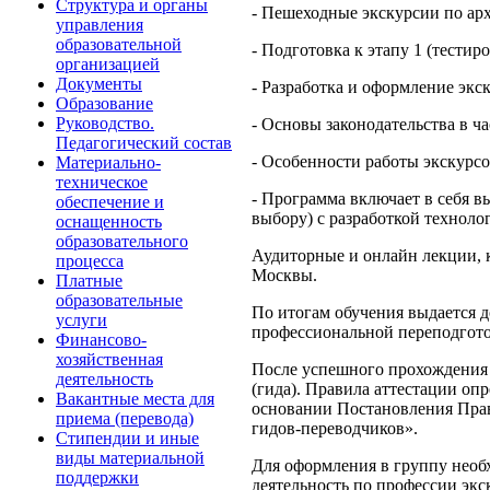
Структура и органы
- Пешеходные экскурсии по арх
управления
образовательной
- Подготовка к этапу 1 (тести
организацией
Документы
- Разработка и оформление эк
Образование
Руководство.
- Основы законодательства в ч
Педагогический состав
- Особенности работы экскурсо
Материально-
техническое
- Программа включает в себя в
обеспечение и
выбору) с разработкой техноло
оснащенность
образовательного
Аудиторные и онлайн лекции, 
процесса
Москвы.
Платные
образовательные
По итогам обучения выдается 
услуги
профессиональной переподгото
Финансово-
хозяйственная
После успешного прохождения 
деятельность
(гида). Правила аттестации оп
Вакантные места для
основании Постановления Прав
приема (перевода)
гидов-переводчиков».
Стипендии и иные
виды материальной
Для оформления в группу необх
поддержки
деятельность по профессии экск