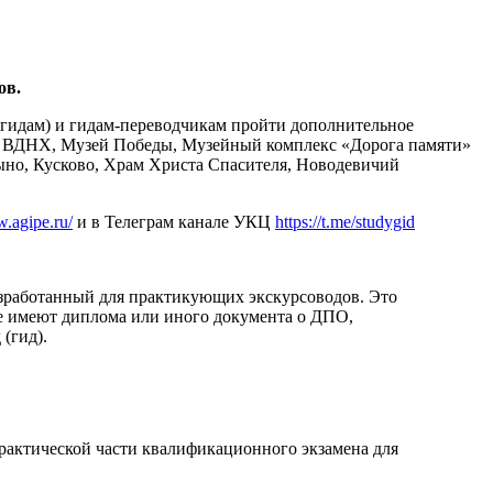
ов.
гидам) и гидам-переводчикам пройти дополнительное
за: ВДНХ, Музей Победы, Музейный комплекс «Дорога памяти»
но, Кусково, Храм Христа Спасителя, Новодевичий
w.agipe.ru/
и в Телеграм канале УКЦ
https://t.me/studygid
зработанный для практикующих экскурсоводов. Это
не имеют диплома или иного документа о ДПО,
(гид).
рактической части квалификационного экзамена для