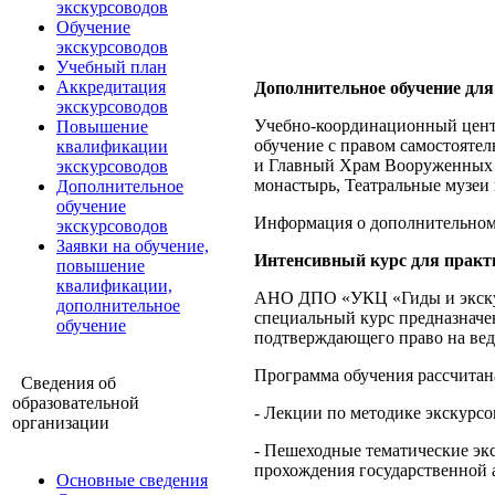
экскурсоводов
Обучение
экскурсоводов
Учебный план
Аккредитация
Дополнительное обучение для
экскурсоводов
Учебно-координационный центр
Повышение
обучение с правом самостояте
квалификации
и Главный Храм Вооруженных 
экскурсоводов
монастырь, Театральные музеи 
Дополнительное
обучение
Информация о дополнительном 
экскурсоводов
Заявки на обучение,
Интенсивный курс для практ
повышение
квалификации,
АНО ДПО «УКЦ «Гиды и экскурс
дополнительное
специальный курс предназначе
обучение
подтверждающего право на вед
Программа обучения рассчитана
Сведения об
образовательной
- Лекции по методике экскурсо
организации
- Пешеходные тематические эк
прохождения государственной 
Основные сведения