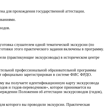
мена для прохождения государственной аттестации.
ованиями.
водов.
дготовка слушателем одной тематической экскурсии (по
дготовки этого практического задания включены в программу.
тели (практикующие экскурсоводы) в историческом центре
нительной профессиональной образовательной программы
дет официально зарегистрирован в системе ФИС ФРДО.
зму вы получаете идентификационную карту экскурсовода
одов и гидов-переводчиков», которое принимается на
верждении Положения об аттестации экскурсоводов (гидов),
для которого вы проводили экскурсии. Практическая