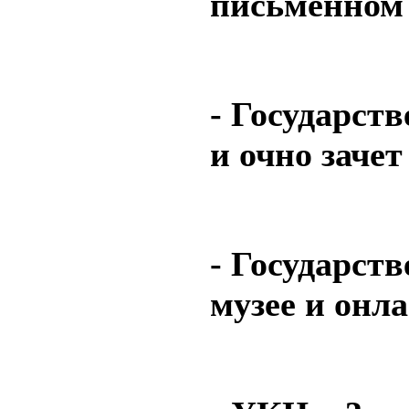
письменном 
- Государст
и очно заче
- Государст
музее и онл