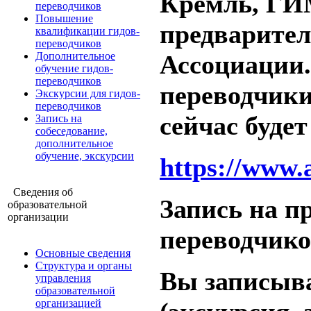
Кремль, ГИ
переводчиков
Повышение
предварител
квалификации гидов-
переводчиков
Дополнительное
Ассоциации.
обучение гидов-
переводчиков
переводчики
Экскурсии для гидов-
переводчиков
сейчас буде
Запись на
собеседование,
дополнительное
обучение, экскурсии
https://www
Сведения об
Запись на 
образовательной
организации
переводчико
Основные сведения
Структура и органы
Вы записыва
управления
образовательной
организацией