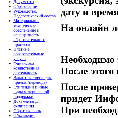
(экскурсия,
Документы
Образование
дату и врем
Руководство.
Педагогический состав
Материально-
На онлайн л
техническое
обеспечение и
оснащенность
образовательного
процесса
Платные
образовательные
Необходимо з
услуги
Финансово-
После этого
хозяйственная
деятельность
Вакантные места для
приема (перевода)
После прове
Стипендии и иные
виды материальной
придет Инфо
поддержки
Документы для
скачивания
При необход
Обратная связь
Объявления