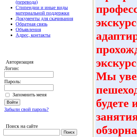
(перевода)
профес
Стипендии и иные виды
материальной поддержки
Документы для скачивания
экскурс
Обратная связь
Объявления
адапти
Адрес, контакты
прохож
экскурс
Авторизация
Логин:
Мы уве
Пароль:
пешехо
Запомнить меня
будете 
Забыли свой пароль?
занятия
Поиск на сайте
обзорна