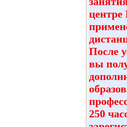
занятия
центре 
примен
дистан
После 
вы пол
дополн
образо
профес
250 час
зареги