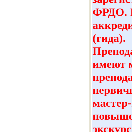
ФРДО. И
аккред
(гида).
Препод
имеют 
препод
первичн
мастер
повыше
экскурс