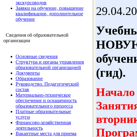
экскурсоводов
29.04.2
Заявки на обучение, повышение
квалификации, дополнительное
обучение
Учебны
Сведения об образовательной
НОВУЮ
организации
обучен
Основные сведения
Структура и органы управления
образовательной организацией
(гид).
Документы
Образование
Руководство. Педагогический
Начало 
состав
Материально-техническое
обеспечение и оснащенность
Занятия
образовательного процесса
Платные образовательные
вторник
услуги
Финансово-хозяйственная
деятельность
Програ
Вакантные места для приема