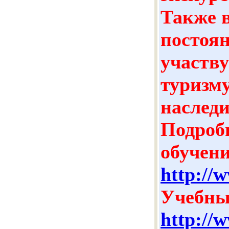
Также 
постоян
участву
туризму
наследи
Подроб
обучен
http://
Учебны
http://