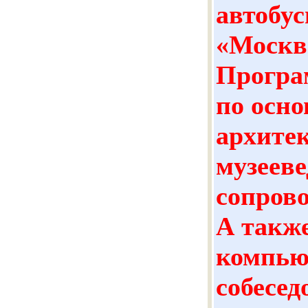
автобус
«Москва
Програ
по осно
архитек
музееве
сопров
А также
компью
собесед