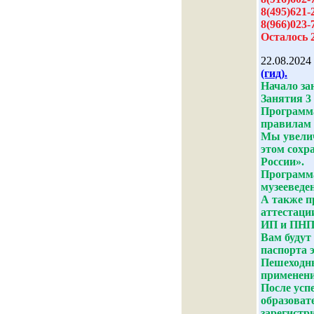
8(495)621-
8(966)023-
Осталось 
22.08.2024
(гид).
Начало зан
Занятия 3 
Программа
правилам 
Мы увелич
этом сохр
России».
Программа
музееведе
А также п
аттестаци
ИП и ПНПД
Вам будут
паспорта 
Пешеходны
применени
После усп
образоват
зарегистр