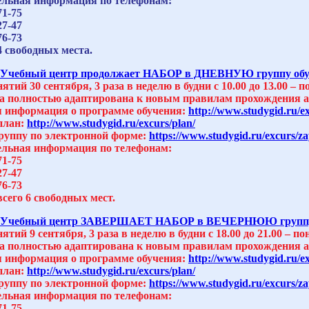
льная информация по телефонам:
71-75
27-47
76-73
4 свободных места.
Учебный центр продолжает НАБОР в ДНЕВНУЮ группу обуч
ятий 30 сентября, 3 раза в неделю в будни с 10.00 до 13.00 – 
 полностью адаптирована к новым правилам прохождения ат
 информация о программе обучения:
http://www.studygid.ru/e
план:
http://www.studygid.ru/excurs/plan/
группу по электронной форме:
https://www.studygid.ru/excurs/za
льная информация по телефонам:
71-75
27-47
76-73
сего 6 свободных мест.
Учебный центр ЗАВЕРШАЕТ НАБОР в ВЕЧЕРНЮЮ группу об
ятий 9 сентября, 3 раза в неделю в будни с 18.00 до 21.00 – п
 полностью адаптирована к новым правилам прохождения ат
 информация о программе обучения:
http://www.studygid.ru/e
план:
http://www.studygid.ru/excurs/plan/
группу по электронной форме:
https://www.studygid.ru/excurs/za
льная информация по телефонам:
71-75