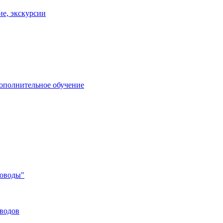
ие, экскурсии
дополнительное обучение
соводы"
оводов