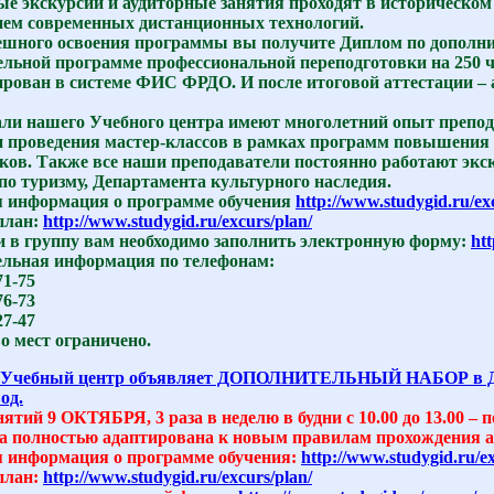
е экскурсии и аудиторные занятия проходят в историческом
ем современных дистанционных технологий.
ешного освоения программы вы получите Диплом по дополн
ельной программе профессиональной переподготовки на 250 ч
ирован в системе ФИС ФРДО. И после итоговой аттестации –
ли нашего Учебного центра имеют многолетний опыт препод
и проведения мастер-классов в рамках программ повышения 
ков. Также все наши преподаватели постоянно работают экс
по туризму, Департамента культурного наследия.
 информация о программе обучения
http://www.studygid.ru/ex
план:
http://www.studygid.ru/excurs/plan/
и в группу вам необходимо заполнить электронную форму:
htt
льная информация по телефонам:
71-75
76-73
27-47
о мест ограничено.
Учебный центр объявляет ДОПОЛНИТЕЛЬНЫЙ НАБОР в ДН
од.
ятий 9 ОКТЯБРЯ, 3 раза в неделю в будни с 10.00 до 13.00 – 
 полностью адаптирована к новым правилам прохождения ат
 информация о программе обучения:
http://www.studygid.ru/e
план:
http://www.studygid.ru/excurs/plan/