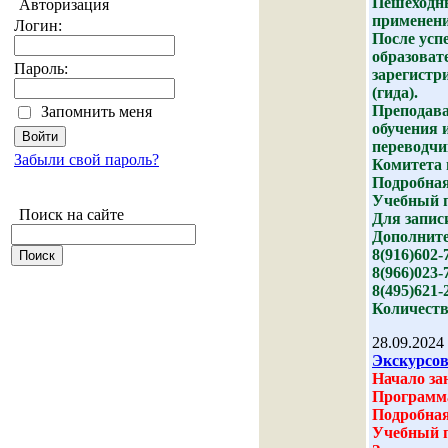
Пешеходны
Авторизация
применени
Логин:
После усп
образоват
Пароль:
зарегистр
(гида).
Преподава
Запомнить меня
обучения 
переводчи
Забыли свой пароль?
Комитета 
Подробная
Учебный 
Поиск на сайте
Для запис
Дополните
8(916)602-
8(966)023-
8(495)621-
Количеств
28.09.2024
Экскурсов
Начало зан
Программа
Подробная
Учебный 