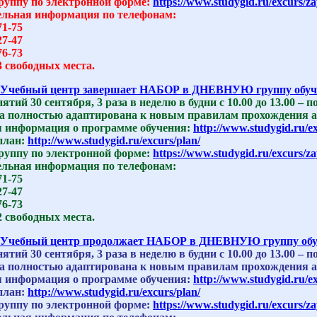
группу по электронной форме:
https://www.studygid.ru/excurs/za
льная информация по телефонам:
71-75
27-47
76-73
3 свободных места.
Учебный центр завершает НАБОР в ДНЕВНУЮ группу обучен
ятий 30 сентября, 3 раза в неделю в будни с 10.00 до 13.00 – 
 полностью адаптирована к новым правилам прохождения ат
 информация о программе обучения:
http://www.studygid.ru/e
план:
http://www.studygid.ru/excurs/plan/
группу по электронной форме:
https://www.studygid.ru/excurs/za
льная информация по телефонам:
71-75
27-47
76-73
2 свободных места.
Учебный центр продолжает НАБОР в ДНЕВНУЮ группу обуч
ятий 30 сентября, 3 раза в неделю в будни с 10.00 до 13.00 – 
 полностью адаптирована к новым правилам прохождения ат
 информация о программе обучения:
http://www.studygid.ru/e
план:
http://www.studygid.ru/excurs/plan/
группу по электронной форме:
https://www.studygid.ru/excurs/za