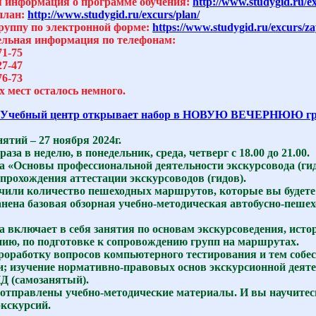
 информация о программе обучения:
http://www.studygid.ru/e
план:
http://www.studygid.ru/excurs/plan/
группу по электронной форме:
https://www.studygid.ru/excurs/za
льная информация по телефонам:
71-75
27-47
76-73
 мест осталось немного.
Учебный центр открывает набор в НОВУЮ ВЕЧЕРНЮЮ груп
ятий – 27 ноября 2024г.
раза в неделю, в понедельник, среда, четверг с 18.00 до 21.00.
 «Основы профессиональной деятельности экскурсовода (ги
прохождения аттестации экскурсоводов (гидов).
или количество пешеходных маршрутов, которые вы будете 
анена базовая обзорная учебно-методическая автобусно-пеше
 включает в себя занятия по основам экскурсоведения, истор
нию, по подготовке к сопровождению групп на маршрутах.
роработку вопросов компьютерного тестирования и тем собесе
и; изучение нормативно-правовых основ экскурсионной деяте
 (самозанятый).
 отправлены учебно-методические материалы. И вы научитес
экскурсий.