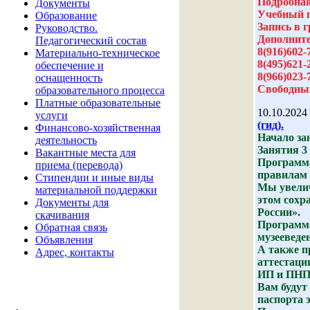
Подробная
Документы
Учебный 
Образование
Запись в 
Руководство.
Дополните
Педагогический состав
8(916)602-
Материально-техническое
8(495)621-
обеспечение и
8(966)023-
оснащенность
Свободных
образовательного процесса
Платные образовательные
10.10.2024
услуги
(гид).
Финансово-хозяйственная
Начало зан
деятельность
Занятия 3 
Вакантные места для
Программа
приема (перевода)
правилам 
Стипендии и иные виды
Мы увелич
материальной поддержки
этом сохр
Документы для
России».
скачивания
Программа
Обратная связь
музееведе
Объявления
А также п
Адрес, контакты
аттестаци
ИП и ПНПД
Вам будут
паспорта 