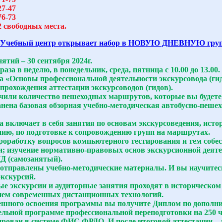
27-47
76-73
2 свободных места.
Учебный центр открывает набор в НОВУЮ ДНЕВНУЮ группу
ятий – 30 сентября 2024г.
раза в неделю, в понедельник, среда, пятница с 10.00 до 13.00.
 «Основы профессиональной деятельности экскурсовода (ги
прохождения аттестации экскурсоводов (гидов).
или количество пешеходных маршрутов, которые вы будете 
анена базовая обзорная учебно-методическая автобусно-пеше
 включает в себя занятия по основам экскурсоведения, истор
нию, по подготовке к сопровождению групп на маршрутах.
роработку вопросов компьютерного тестирования и тем собесе
и; изучение нормативно-правовых основ экскурсионной деяте
 (самозанятый).
 отправлены учебно-методические материалы. И вы научитес
экскурсий.
е экскурсии и аудиторные занятия проходят в историческом
ем современных дистанционных технологий.
ешного освоения программы вы получите Диплом по дополн
ельной программе профессиональной переподготовки на 250 ч
ирован в системе ФИС ФРДО. И после итоговой аттестации –