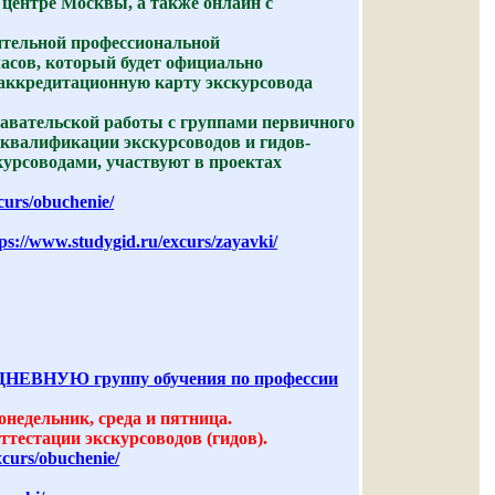
 центре Москвы, а также онлайн с
ительной профессиональной
асов, который будет официально
 аккредитационную карту экскурсовода
авательской работы с группами первичного
квалификации экскурсоводов и гидов-
курсоводами, участвуют в проектах
curs/obuchenie/
ps://www.studygid.ru/excurs/zayavki/
ЕВНУЮ группу обучения по профессии
понедельник, среда и пятница.
тестации экскурсоводов (гидов).
xcurs/obuchenie/