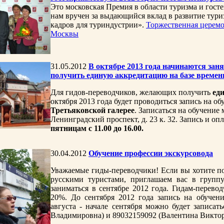
Это московская Премия в области туризма и гост
нам вручен за выдающийся вклад в развитие тури
кадров для туриндустрии».
Торжественная церемо
Москвы
31.05.2012
В октябре 2013 года начинаются зан
получить единую аккредитацию на базе времен
Для гидов-переводчиков, желающих получить
ед
октября 2013 года будет проводиться запись на о
Третьяковской галерее
. Записаться на обучение
Ленинградский проспект, д. 23 к. 32. Запись и оп
пятницам с 11.00 до 16.00.
30.04.2012
Обучение профессии экскурсовода
Уважаемые гиды-переводчики! Если вы хотите по
русскими туристами, приглашаем вас в группу
заниматься в сентябре 2012 года. Гидам-перево
20%. До сентября 2012 года запись на обучен
августа - начале сентября можно будет записа
Владимировна) и 89032159092 (Валентина Виктор