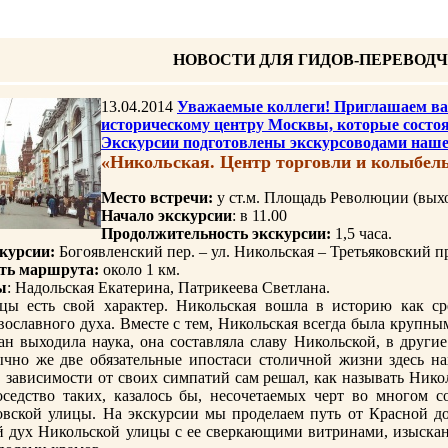
НОВОСТИ ДЛЯ ГИДОВ-ПЕРЕВОД
13.04.2014
Уважаемые коллеги! Приглашаем вас
историческому центру Москвы, которые состоят
Экскурсии подготовлены экскурсоводами нашег
«Никольская. Центр торговли и колыбел
Место встречи:
у ст.м. Площадь Революции (вых
Начало экскурсии
: в 11.00
Продолжительность экскурсии:
1,5 часа.
курсии:
Богоявленский пер. – ул. Никольская – Третьяковский п
ть маршрута:
около 1 км.
ы
: Надольская Екатерина, Патрикеева Светлана.
цы есть свой характер. Никольская вошла в историю как ср
вославного духа. Вместе с тем, Никольская всегда была крупн
ан выходила наука, она составляла славу Никольской, в други
ычно же две обязательные ипостаси столичной жизни здесь на
в зависимости от своих симпатий сам решал, как называть Ник
оседство таких, казалось бы, несочетаемых черт во многом с
овской улицы. На экскурсии мы проделаем путь от Красной д
 дух Никольской улицы с ее сверкающими витринами, изыска