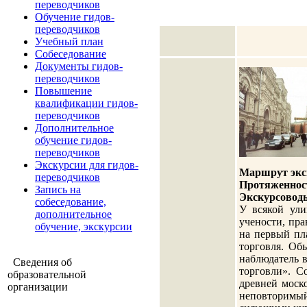
переводчиков
Обучение гидов-
переводчиков
Учебный план
Собеседование
Документы гидов-
переводчиков
Повышение
квалификации гидов-
переводчиков
Дополнительное
обучение гидов-
переводчиков
Экскурсии для гидов-
Маршрут экс
переводчиков
Протяженнос
Запись на
Экскурсовод
собеседование,
У всякой ули
дополнительное
учености, пра
обучение, экскурсии
на первый пл
торговля. Об
наблюдатель 
Сведения об
торговли». С
образовательной
древней моск
организации
неповторимый