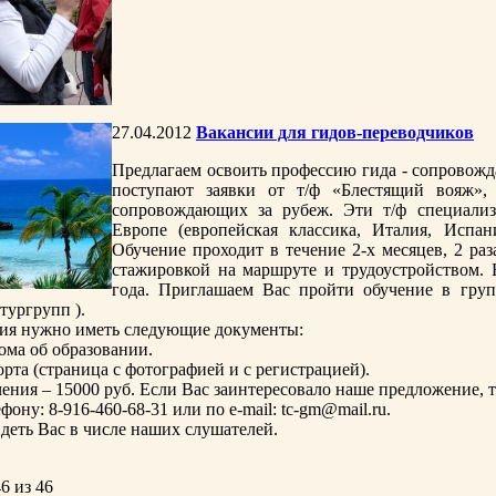
27.04.2012
Вакансии для гидов-переводчиков
Предлагаем освоить профессию гида - сопровожд
поступают заявки от т/ф «Блестящий вояж»,
сопровождающих за рубеж. Эти т/ф специализ
Европе (европейская классика, Италия, Испан
Обучение проходит в течение 2-х месяцев, 2 раз
стажировкой на маршруте и трудоустройством. 
года. Приглашаем Вас пройти обучение в гру
тургрупп ).
ия нужно иметь следующие документы:
ома об образовании.
орта (страница с фотографией и с регистрацией).
чения – 15000 руб. Если Вас заинтересовало наше предложение, т
ону: 8-916-460-68-31 или по e-mail: tc-gm@mail.ru.
деть Вас в числе наших слушателей.
6 из 46