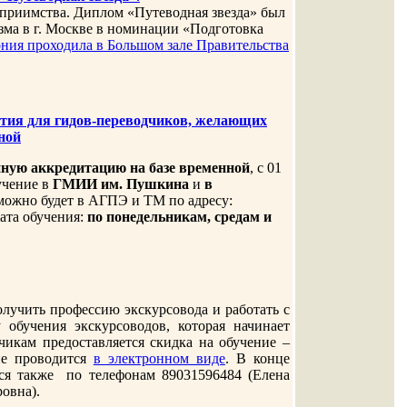
еприимства. Диплом «Путеводная звезда» был
зма в г. Москве в номинации «Подготовка
ния проходила в Большом зале Правительства
ятия для гидов-переводчиков, желающих
ной
иную аккредитацию на базе временной
, с 01
бучение в
ГМИИ им. Пушкина
и
в
 можно будет в АГПЭ и ТМ по адресу:
лата обучения:
по понедельникам, средам и
лучить профессию экскурсовода и работать с
 обучения экскурсоводов, которая начинает
дчикам предоставляется скидка на обучение –
ие проводится
в электронном виде
. В конце
ться также по телефонам 89031596484 (Елена
овна).