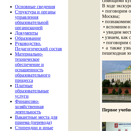
сияющими ку
В ходе экску
Основные сведения
• поговорим о
Структура и органы
Москвы;
управления
• познакомимс
образовательной
• вспомним о
организацией
• увидим мест
Документы
• узнаем, как
Образование
• поговорим о
Руководство.
• а также узн
Педагогический состав
пешеходная зо
Материально-
техническое
обеспечение и
оснащенность
образовательного
процесса
Платные
образовательные
услуги
Финансово-
хозяйственная
Первое учебно
деятельность
Вакантные места для
приема (перевода)
Стипендии и иные