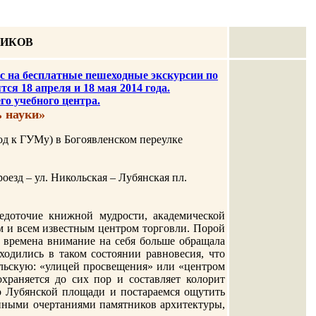
ЧИКОВ
 на бесплатные пешеходные экскурсии по
ся 18 апреля и 18 мая 2014 года.
о учебного центра.
ь науки»
од к ГУМу) в Богоявленском переулке
роезд – ул. Никольская – Лубянская пл.
едоточие книжной мудрости, академической
ым и всем известным центром торговли. Порой
е времена внимание на себя больше обращала
ходились в таком состоянии равновесия, что
ольскую: «улицей просвещения» или «центром
охраняется до сих пор и составляет колорит
о Лубянской площади и постараемся ощутить
нными очертаниями памятников архитектуры,