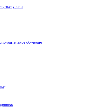
ие, экскурсии
дополнительное обучение
ды"
одчиков