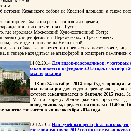
полами храмов.
рсии мы:
б истории Казанского собора на Красной площади, а также пос
я с историей Славяно-греко-латинской академии;
 зарождении книгопечатания на Руси;
о, где зародился Московский Художественный Театр;
 связаны с улицей фамилии Шереметевых и Третьяковых;
 том, чем и где торговали на Никольской;
аем, как сейчас развивается эта прекрасная московская улица
на, и теперь насладиться ее атмосферой и осмотреть памятники 
14.02.2014
Для гидов-переводчиков, у которых
заканчивается в феврале 2015 года, с октября
квалификации
С
13 по 24 октября 2014 года будет проводить
квалификации
для гидов-переводчиков,
срок 
которых
заканчивается в феврале 2015 года.
За
ТМ по адресу: Ленинградский проспект, д.
понедельникам, средам и пятницам с 11.00 до 16
е занятие состоится в конце октября 2014 года.
12.12.2012
Наш учебный центр был награжден 
гостеприимству за 2012 год по итогам конкурса